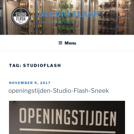
Ga
naar
STUDIO FLASH
de
Piercing & sieraden
inhoud
Menu
TAG:
STUDIOFLASH
GEPLAATST
NOVEMBER 9, 2017
OP
openingstijden-Studio-Flash-Sneek