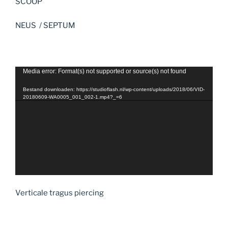
SCOOP
NEUS / SEPTUM
Videospeler
Media error: Format(s) not supported or source(s) not found
Bestand downloaden: https://studioflash.nl/wp-content/uploads/2018/06/VID-
20180609-WA0005_001_002-1.mp4?_=6
Verticale tragus piercing