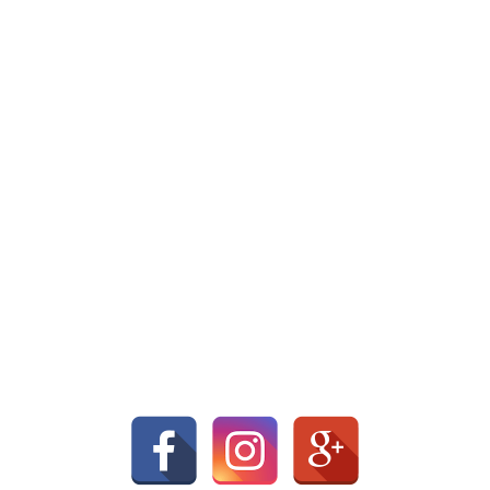
Zoeken
Zoeke
naar:
Huisregels bij Studio Flash
Foto’s