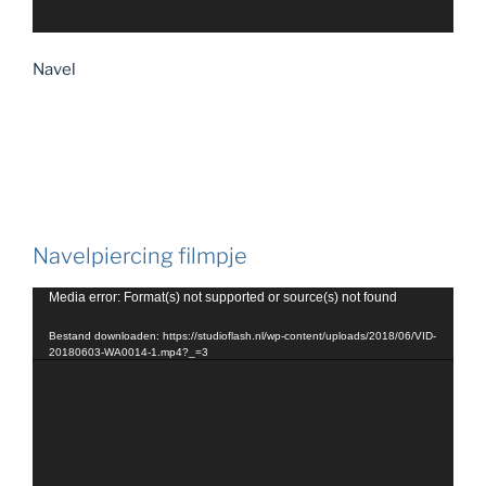
Navel
Navelpiercing filmpje
Videospeler
Media error: Format(s) not supported or source(s) not found
Bestand downloaden: https://studioflash.nl/wp-content/uploads/2018/06/VID-
20180603-WA0014-1.mp4?_=3