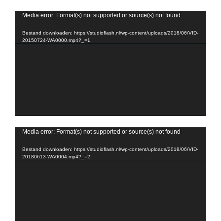
Videospeler
Media error: Format(s) not supported or source(s) not found
Bestand downloaden: https://studioflash.nl/wp-content/uploads/2018/06/VID-
20150724-WA0000.mp4?_=1
Videospeler
Media error: Format(s) not supported or source(s) not found
Bestand downloaden: https://studioflash.nl/wp-content/uploads/2018/06/VID-
20180613-WA0004.mp4?_=2