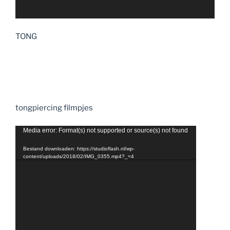
TONG
tongpiercing filmpjes
Videospeler
Media error: Format(s) not supported or source(s) not found
Bestand downloaden: https://studioflash.nl/wp-
content/uploads/2018/02/IMG_0355.mp4?_=4