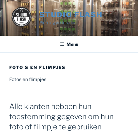
Ga
naar
STUDIO FLASH
de
Piercing & sieraden
inhoud
Menu
FOTO S EN FLIMPJES
Fotos en flimpjes
Alle klanten hebben hun
toestemming gegeven om hun
foto of filmpje te gebruiken