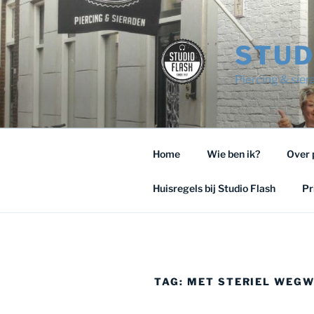
Ga
naar
de
STUD
inhoud
Piercing & sie
Home
Wie ben ik?
Over 
Huisregels bij Studio Flash
Pr
TAG:
MET STERIEL WEGW