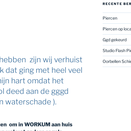
RECENTE BE
Piercen
Piercen op loca
Ggd gekeurd
Studio Flash Pi
 hebben zijn wij verhuist
Oorbellen Schi
k dat ging met heel veel
mijn hart omdat het
ol deed aan de gggd
n waterschade ).
oten om in WORKUM aan huis