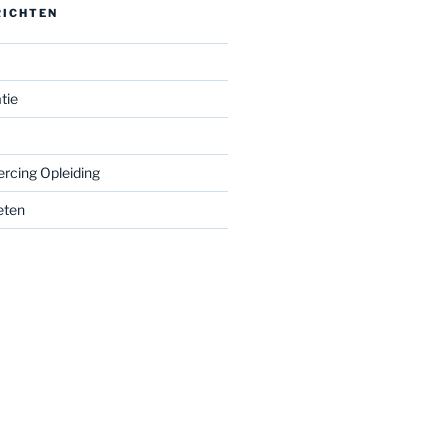
RICHTEN
tie
ercing Opleiding
eten