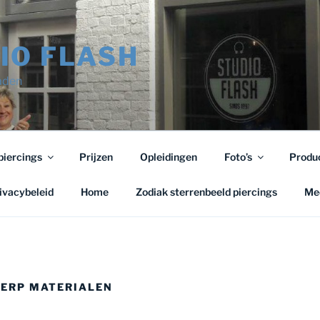
IO FLASH
raden
piercings
Prijzen
Opleidingen
Foto’s
Produ
ivacybeleid
Home
Zodiak sterrenbeeld piercings
Med
ERP MATERIALEN