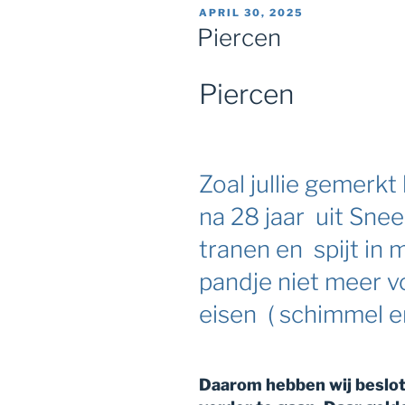
GEPLAATST
APRIL 30, 2025
OP
Piercen
Piercen
Zoal jullie gemerkt
na 28 jaar uit Snee
tranen en spijt in 
pandje niet meer v
eisen ( schimmel e
Daarom hebben wij besl