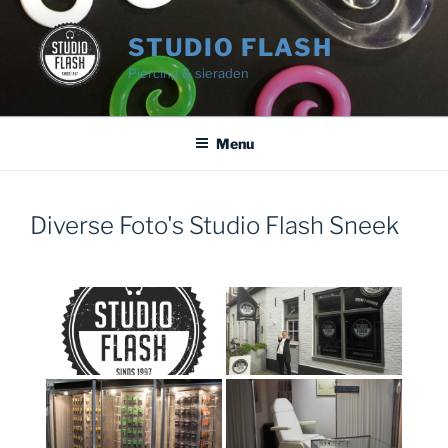
Ga
naar
STUDIO FLASH
de
Piercing & sieraden
inhoud
Menu
Diverse Foto's Studio Flash Sneek