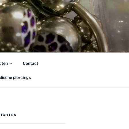
cten
Contact
ische piercings
RICHTEN