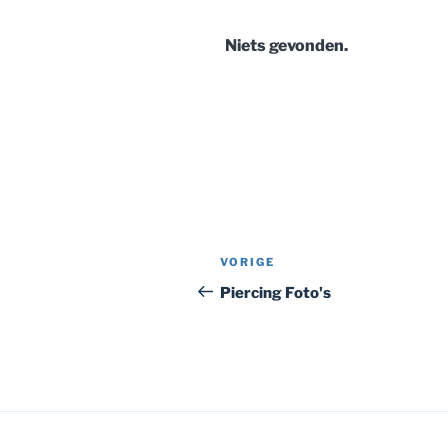
Niets gevonden.
Bericht
Vorig
VORIGE
navigatie
bericht
Piercing Foto's