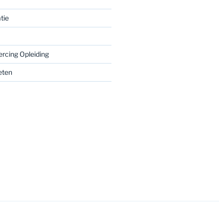
tie
ercing Opleiding
eten