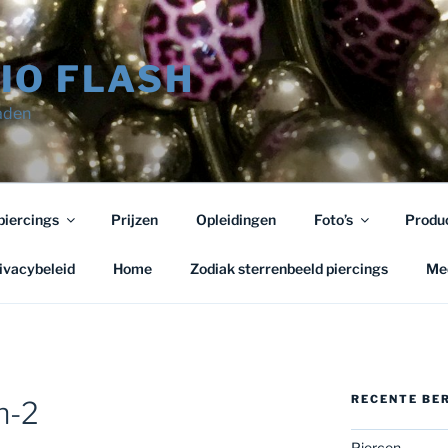
IO FLASH
raden
piercings
Prijzen
Opleidingen
Foto’s
Produ
ivacybeleid
Home
Zodiak sterrenbeeld piercings
Med
RECENTE BE
n-2
Piercen