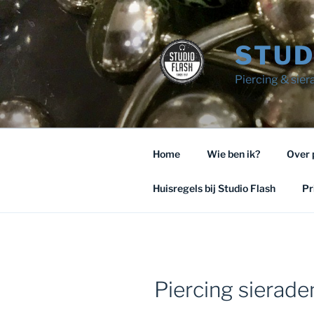
Ga
naar
de
STUD
inhoud
Piercing & sie
Home
Wie ben ik?
Over 
Huisregels bij Studio Flash
Pr
Piercing sierade